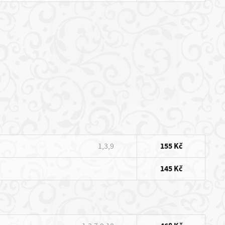
1,3,9
155 Kč
145 Kč