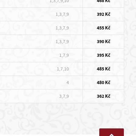
1,3,7,9,10
468 Kč
1,3,7,9
392 Kč
1,3,7,9
455 Kč
1,3,7,9
390 Kč
1,7,9
395 Kč
1,7,10
485 Kč
4
480 Kč
3,7,9
362 Kč