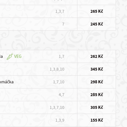
1,3,7
265 Kč
7
245 Kč
da
VEG
1,7
262 Kč
1,3,8,10
345 Kč
 omáčka
1,7,10
298 Kč
4,7
285 Kč
1,3,7,10
305 Kč
1,3,9
155 Kč