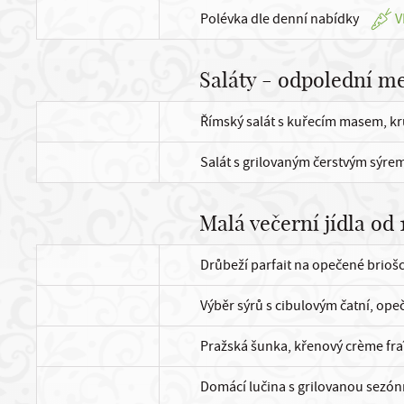
Polévka dle denní nabídky
V
Saláty - odpolední me
Římský salát s kuřecím masem, kru
Salát s grilovaným čerstvým sýre
Malá večerní jídla od 
Drůbeží parfait na opečené briošc
Výběr sýrů s cibulovým čatní, ope
Pražská šunka, křenový crème fra
Domácí lučina s grilovanou sezón