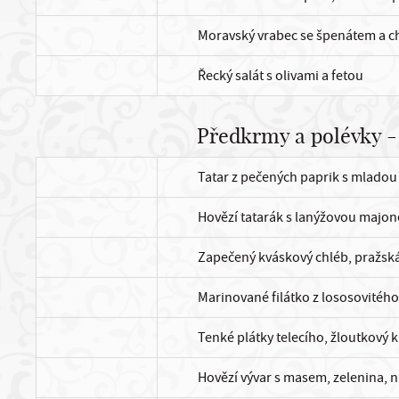
Moravský vrabec se špenátem a c
Řecký salát s olivami a fetou
Předkrmy a polévky -
Tatar z pečených paprik s mladou 
Hovězí tatarák s lanýžovou majon
Zapečený kváskový chléb, pražsk
Marinované filátko z lososovitého 
Tenké plátky telecího, žloutkový
Hovězí vývar s masem, zelenina, 