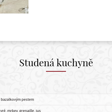
Studená kuchyně
a bazalkovým pestem
ré, mrkev, grenaille, jus