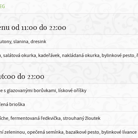
EG
nu od 11:00 do 22:00
tony, slanina, dresink
m, salátová okurka, kadeřávek, nakládaná okurka, bylinkové pesto, 
16:00 do 22:00
e s glazovanými borůvkami, lískové oříšky
čená brioška
îche, fermentovaná ředkvička, strouhaný žloutek
ní zeleninou, opečená semínka, bazalkové pesto, bylinkové lívance