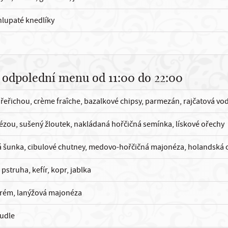
hlupaté knedlíky
 odpolední menu od 11:00 do 22:00
řeřichou, crème fraîche, bazalkové chipsy, parmezán, rajčatová vo
ézou, sušený žloutek, nakládaná hořčičná semínka, lískové ořechy
á šunka, cibulové chutney, medovo-hořčičná majonéza, holandská
pstruha, kefír, kopr, jablka
 krém, lanýžová majonéza
nudle