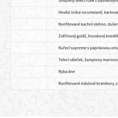
Smažený telecí řízek s bylinkový
Hovězí srdce na smetaně, karlovar
Konfitované kachní stehno, duše
Zvěřinový guláš, houskový knedlí
Kuřecí supreme s paprikovou om
Telecí váleček, žampiony marino
Ryba dne
Konfitované máslové brambory, z