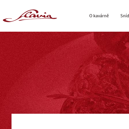
O kavárně
Sní