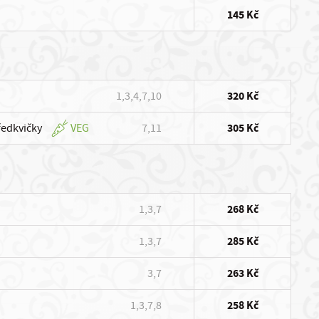
145 Kč
1,3,4,7,10
320 Kč
ředkvičky
VEG
7,11
305 Kč
1,3,7
268 Kč
1,3,7
285 Kč
3,7
263 Kč
1,3,7,8
258 Kč