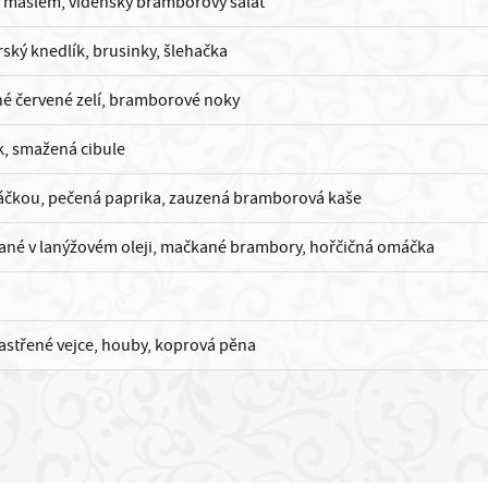
m máslem, vídeňský bramborový salát
ský knedlík, brusinky, šlehačka
né červené zelí, bramborové noky
k, smažená cibule
áčkou, pečená paprika, zauzená bramborová kaše
vané v lanýžovém oleji, mačkané brambory, hořčičná omáčka
astřené vejce, houby, koprová pěna